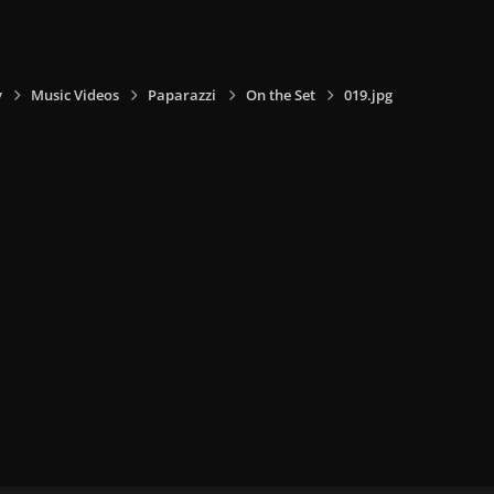
y
Music Videos
Paparazzi
On the Set
019.jpg