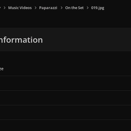
y
Music Videos
Paparazzi
On the Set
019.jpg
nformation
ze